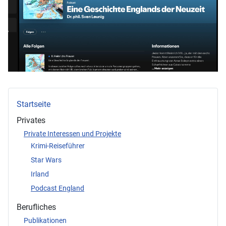
Startseite
Privates
Private Interessen und Projekte
Krimi-Reiseführer
Star Wars
Irland
Podcast England
Berufliches
Publikationen